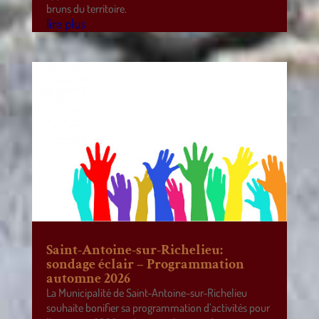
bruns du territoire.
lire plus
Saint-Antoine-sur-Richelieu:
sondage éclair – Programmation
automne 2026
La Municipalité de Saint-Antoine-sur-Richelieu
souhaite bonifier sa programmation d’activités pour