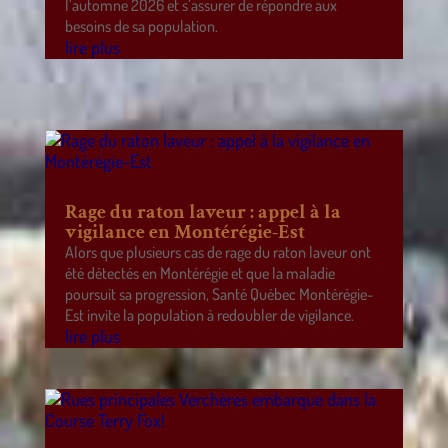
l’automne 2026 et s’assurer de répondre aux
besoins de sa population.
lire plus
Rage du raton laveur : appel à la
vigilance en Montérégie-Est
Alors que plusieurs cas de rage du raton laveur ont
été détectés en Montérégie et que la maladie
poursuit sa progression, Santé Québec Montérégie-
Est invite la population à redoubler de vigilance.
lire plus