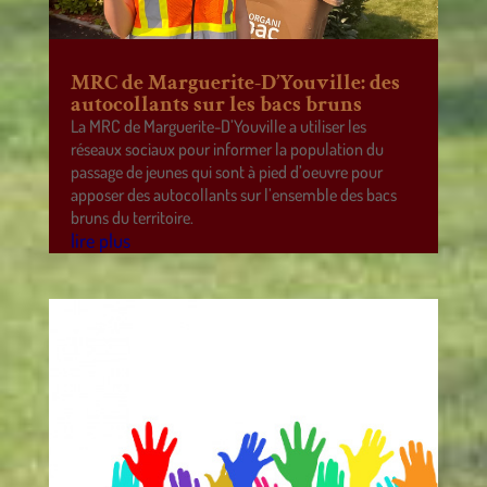
MRC de Marguerite-D’Youville: des
autocollants sur les bacs bruns
La MRC de Marguerite-D’Youville a utiliser les
réseaux sociaux pour informer la population du
passage de jeunes qui sont à pied d’oeuvre pour
apposer des autocollants sur l’ensemble des bacs
bruns du territoire.
lire plus