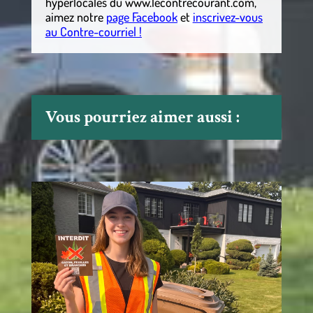
hyperlocales
du
www.lecontrecourant.com
,
aimez notre
page Facebook
et
inscrivez-vous
au Contre-courriel !
Vous pourriez aimer aussi :