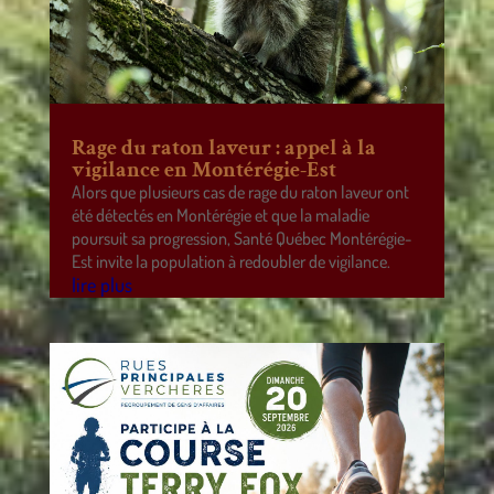
Rage du raton laveur : appel à la
vigilance en Montérégie-Est
Alors que plusieurs cas de rage du raton laveur ont
été détectés en Montérégie et que la maladie
poursuit sa progression, Santé Québec Montérégie-
Est invite la population à redoubler de vigilance.
lire plus