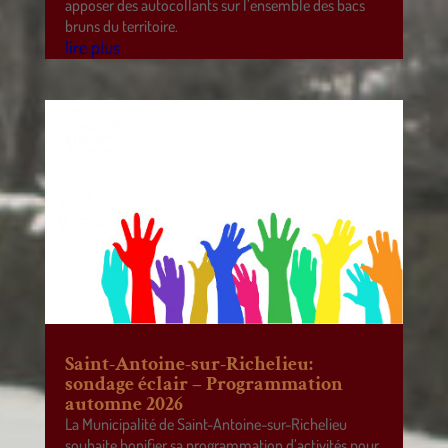
apposer des autocollants sur l’ensemble des bacs
bruns du territoire.
lire plus
Saint-Antoine-sur-Richelieu:
sondage éclair – Programmation
automne 2026
La Municipalité de Saint-Antoine-sur-Richelieu
souhaite bonifier sa programmation d’activités pour