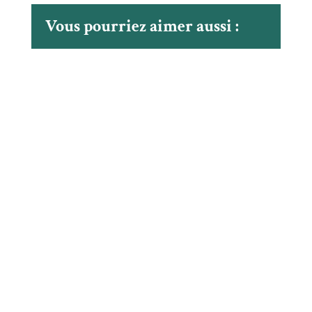
Vous pourriez aimer aussi :
La MRC de Marguerite-D’Youville a utiliser les
réseaux sociaux pour informer la population du
passage de jeunes qui sont à pied d’oeuvre pour
apposer des autocollants sur l’ensemble des bacs
bruns du territoire.