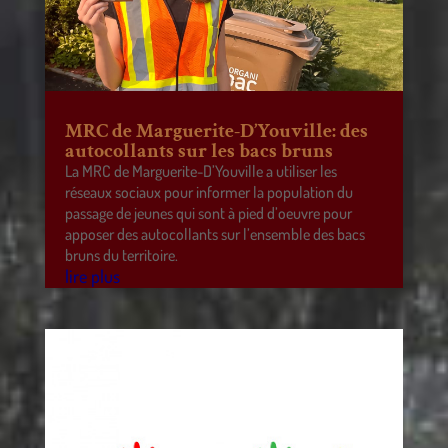
MRC de Marguerite-D’Youville: des
autocollants sur les bacs bruns
La MRC de Marguerite-D’Youville a utiliser les
réseaux sociaux pour informer la population du
passage de jeunes qui sont à pied d’oeuvre pour
apposer des autocollants sur l’ensemble des bacs
bruns du territoire.
lire plus