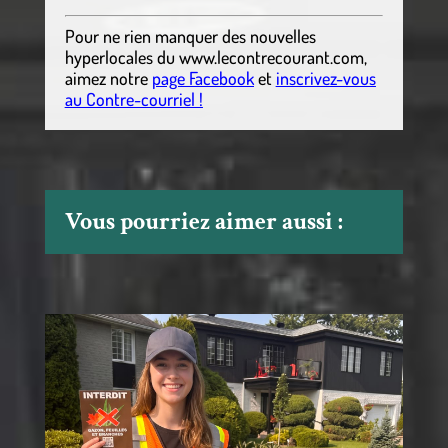
Pour ne rien manquer des nouvelles
hyperlocales
du
www.lecontrecourant.com
,
aimez notre
page Facebook
et
inscrivez-vous
au Contre-courriel !
Vous pourriez aimer aussi :