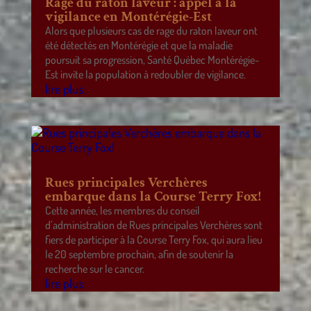
Rage du raton laveur : appel à la
vigilance en Montérégie-Est
Alors que plusieurs cas de rage du raton laveur ont
été détectés en Montérégie et que la maladie
poursuit sa progression, Santé Québec Montérégie-
Est invite la population à redoubler de vigilance.
lire plus
Rues principales Verchères
embarque dans la Course Terry Fox!
Cette année, les membres du conseil
d’administration de Rues principales Verchères sont
fiers de participer à la Course Terry Fox, qui aura lieu
le 20 septembre prochain, afin de soutenir la
recherche sur le cancer.
lire plus