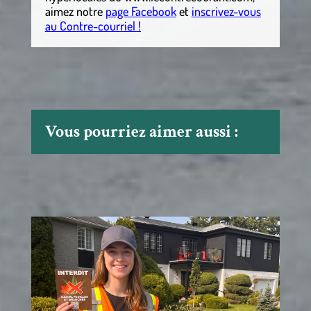
aimez notre
page Facebook
et
inscrivez-vous
au Contre-courriel !
Vous pourriez aimer aussi :