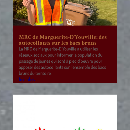
MRC de Marguerite-D’Youville: des
autocollants sur les bacs bruns
La MRC de Marguerite-D’Youville a utiliser les
réseaux sociaux pour informer la population du
passage de jeunes qui sont à pied d’oeuvre pour
apposer des autocollants sur l’ensemble des bacs
bruns du territoire.
lire plus