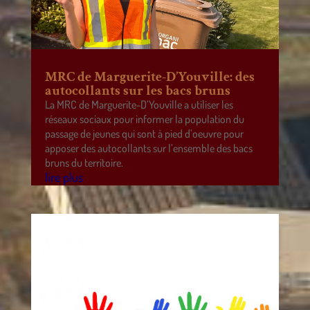
MRC de Marguerite-D’Youville: des
autocollants sur les bacs bruns
La MRC de Marguerite-D’Youville a utiliser les
réseaux sociaux pour informer la population du
passage de jeunes qui sont à pied d’oeuvre pour
apposer des autocollants sur l’ensemble des bacs
bruns du territoire.
lire plus