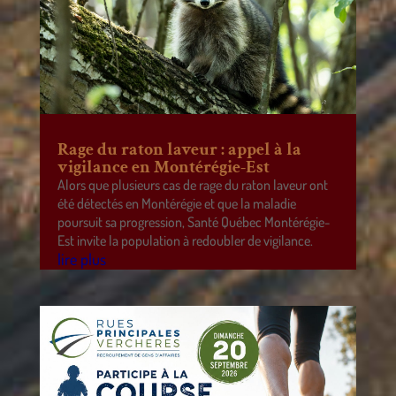
Rage du raton laveur : appel à la
vigilance en Montérégie-Est
Alors que plusieurs cas de rage du raton laveur ont
été détectés en Montérégie et que la maladie
poursuit sa progression, Santé Québec Montérégie-
Est invite la population à redoubler de vigilance.
lire plus