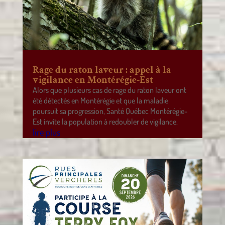
Rage du raton laveur : appel à la
vigilance en Montérégie-Est
Alors que plusieurs cas de rage du raton laveur ont
été détectés en Montérégie et que la maladie
poursuit sa progression, Santé Québec Montérégie-
Est invite la population à redoubler de vigilance.
lire plus