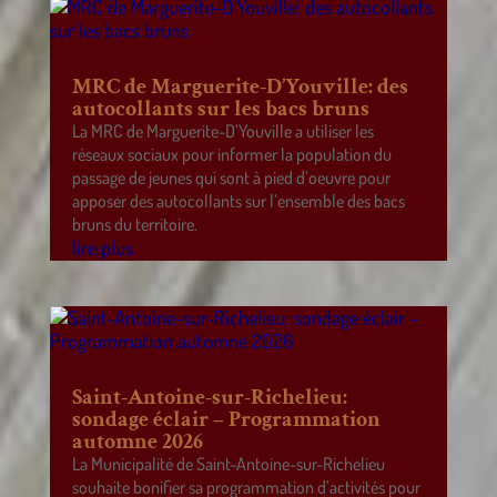
MRC de Marguerite-D’Youville: des
autocollants sur les bacs bruns
La MRC de Marguerite-D’Youville a utiliser les
réseaux sociaux pour informer la population du
passage de jeunes qui sont à pied d’oeuvre pour
apposer des autocollants sur l’ensemble des bacs
bruns du territoire.
lire plus
Saint-Antoine-sur-Richelieu:
sondage éclair – Programmation
automne 2026
La Municipalité de Saint-Antoine-sur-Richelieu
souhaite bonifier sa programmation d’activités pour