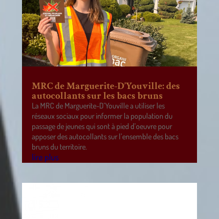
MRC de Marguerite-D’Youville: des
autocollants sur les bacs bruns
La MRC de Marguerite-D’Youville a utiliser les
réseaux sociaux pour informer la population du
passage de jeunes qui sont à pied d’oeuvre pour
apposer des autocollants sur l’ensemble des bacs
bruns du territoire.
lire plus