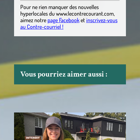
Pour ne rien manquer des nouvelles
hyperlocales
du
www.lecontrecourant.com
,
aimez notre
page Facebook
et
inscrivez-vous
au Contre-courriel !
Vous pourriez aimer aussi :