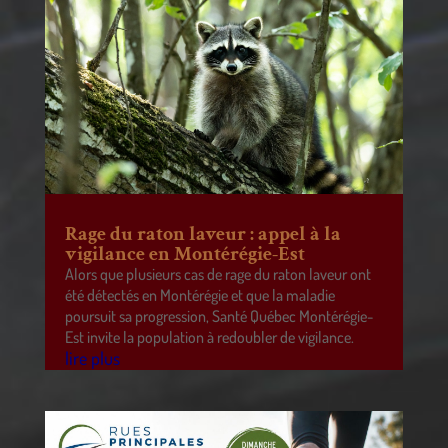
Rage du raton laveur : appel à la
vigilance en Montérégie-Est
Alors que plusieurs cas de rage du raton laveur ont
été détectés en Montérégie et que la maladie
poursuit sa progression, Santé Québec Montérégie-
Est invite la population à redoubler de vigilance.
lire plus