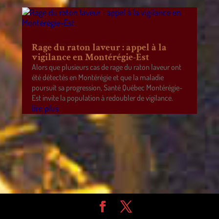
Rage du raton laveur : appel à la
vigilance en Montérégie-Est
Alors que plusieurs cas de rage du raton laveur ont
été détectés en Montérégie et que la maladie
poursuit sa progression, Santé Québec Montérégie-
Est invite la population à redoubler de vigilance.
lire plus