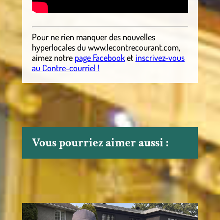
Pour ne rien manquer des nouvelles
hyperlocales
du
www.lecontrecourant.com
,
aimez notre
page Facebook
et
inscrivez-vous
au Contre-courriel !
Vous pourriez aimer aussi :