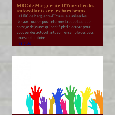
MRC de Marguerite-D’Youville: des
autocollants sur les bacs bruns
La MRC de Marguerite-D’Youville a utiliser les
réseaux sociaux pour informer la population du
passage de jeunes qui sont à pied d’oeuvre pour
apposer des autocollants sur l’ensemble des bacs
bruns du territoire.
lire plus