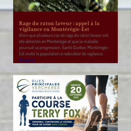
Rage du raton laveur : appel à la
vigilance en Montérégie-Est
Alors que plusieurs cas de rage du raton laveur ont
été détectés en Montérégie et que la maladie
poursuit sa progression, Santé Québec Montérégie-
Est invite la population à redoubler de vigilance.
lire plus