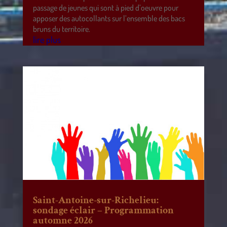
passage de jeunes qui sont à pied d’oeuvre pour
apposer des autocollants sur l’ensemble des bacs
bruns du territoire.
lire plus
Saint-Antoine-sur-Richelieu:
sondage éclair – Programmation
automne 2026