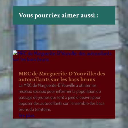
Vous pourriez aimer aussi :
MRC de Marguerite-D’Youville: des
autocollants sur les bacs bruns
La MRC de Marguerite-D’Youville a utiliser les
réseaux sociaux pour informer la population du
passage de jeunes qui sont à pied d’oeuvre pour
apposer des autocollants sur l’ensemble des bacs
bruns du territoire.
lire plus