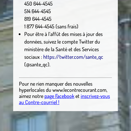
450 644-4545
514 644-4545
819 644-4545
1 877 644-4545 (sans frais)
Pour être à l’affût des mises à jour des
données, suivez le compte Twitter du
ministère de la Santé et des Services
sociaux :
https://twitter.com/sante_qc
(@sante_qc).
Pour ne rien manquer des nouvelles
hyperlocales
du
www.lecontrecourant.com
,
aimez notre
page Facebook
et
inscrivez-vous
au Contre-courriel !