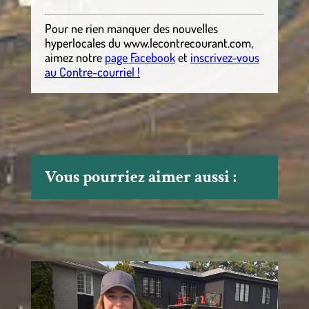
Pour ne rien manquer des nouvelles
hyperlocales
du
www.lecontrecourant.com
,
aimez notre
page Facebook
et
inscrivez-vous
au Contre-courriel !
Vous pourriez aimer aussi :