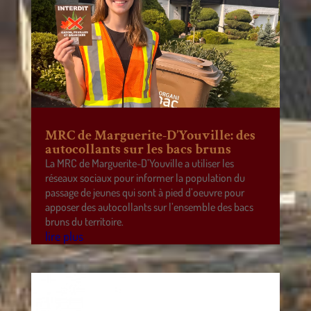
MRC de Marguerite-D’Youville: des
autocollants sur les bacs bruns
La MRC de Marguerite-D’Youville a utiliser les
réseaux sociaux pour informer la population du
passage de jeunes qui sont à pied d’oeuvre pour
apposer des autocollants sur l’ensemble des bacs
bruns du territoire.
lire plus