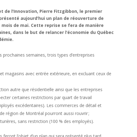
de l’Innovation, Pierre Fitzgibbon, le premier
 présenté aujourd’hui un plan de réouverture de
 mois de mai. Cette reprise se fera de manière
aines, dans le but de relancer l’économie du Québec
démie.
s prochaines semaines, trois types d’entreprises
l et magasins avec entrée extérieure, en excluant ceux de
ction autre que résidentielle ainsi que les entreprises
cter certaines restrictions par quart de travail
ployés excédentaires). Les commerces de détail et
e région de Montréal pourront aussi rouvrir ;
cturières, sans restriction (100 % des employés).
 feront l’objet d’un plan qui sera présenté plus tard.