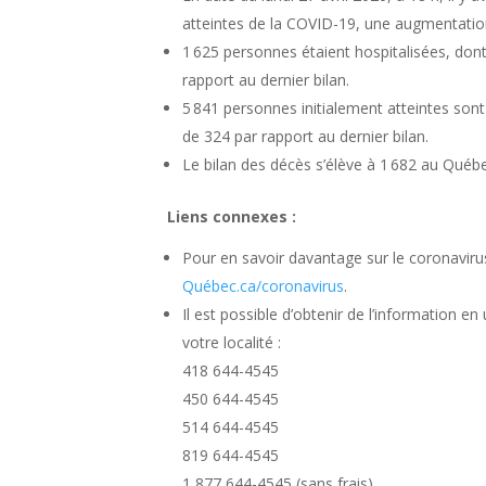
atteintes de la COVID-19, une augmentatio
1 625 personnes étaient hospitalisées, don
rapport au dernier bilan.
5 841 personnes initialement atteintes son
de 324 par rapport au dernier bilan.
Le bilan des décès s’élève à 1 682 au Québ
Liens connexes :
Pour en savoir davantage sur le coronavirus,
Québec.ca/coronavirus
.
Il est possible d’obtenir de l’information en u
votre localité :
418 644-4545
450 644-4545
514 644-4545
819 644-4545
1 877 644-4545 (sans frais)