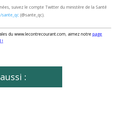
nnées, suivez le compte Twitter du ministère de la Santé
m/sante_qc
(@sante_qc).
ales
du
www.lecontrecourant.com
,
aimez notre
page
 !
aussi :