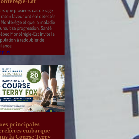
ontérégie-Est
ors que plusieurs cas de rage
 raton laveur ont été détectés
 Montérégie et que la maladie
ursuit sa progression, Santé
ébec Montérégie-Est invite la
pulation à redoubler de
gilance.
e plus
ues principales
erchères embarque
ans la Course Terry