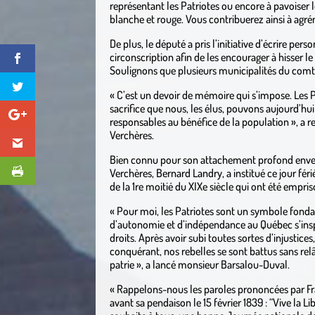
représentant les Patriotes ou encore à pavoiser 
blanche et rouge. Vous contribuerez ainsi à agré
De plus, le député a pris l’initiative d’écrire pe
circonscription afin de les encourager à hisser le
Soulignons que plusieurs municipalités du comté
« C’est un devoir de mémoire qui s’impose. Les Pa
sacrifice que nous, les élus, pouvons aujourd’hu
responsables au bénéfice de la population », a 
Verchères.
Bien connu pour son attachement profond envers
Verchères, Bernard Landry, a institué ce jour f
de la 1re moitié du XIXe siècle qui ont été empris
« Pour moi, les Patriotes sont un symbole fonda
d’autonomie et d’indépendance au Québec s’inspir
droits. Après avoir subi toutes sortes d’injustices
conquérant, nos rebelles se sont battus sans relâ
patrie », a lancé monsieur Barsalou-Duval.
« Rappelons-nous les paroles prononcées par F
avant sa pendaison le 15 février 1839 : “Vive la L