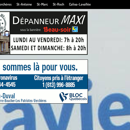
erchères
St-Antoine
St-Marc
St-Roch
Calixa-Lavallée