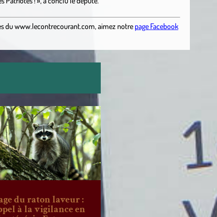
 Patriotes ! », a conclu le député.
es
du
www.lecontrecourant.com
,
aimez notre
page Facebook
age du raton laveur :
ppel à la vigilance en