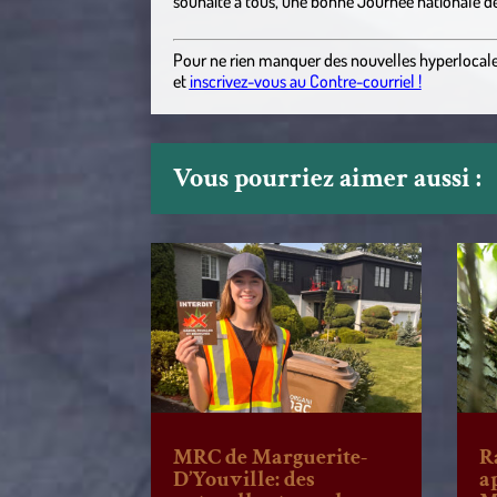
souhaite à tous, une bonne Journée nationale des
Pour ne rien manquer des nouvelles hyperlocal
et
inscrivez-vous au Contre-courriel !
Vous pourriez aimer aussi :
MRC de Marguerite-
R
D’Youville: des
a