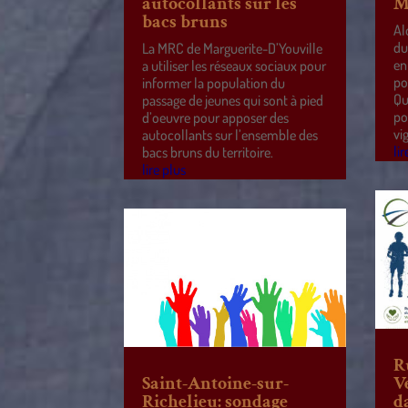
autocollants sur les
M
bacs bruns
Al
du
La MRC de Marguerite-D’Youville
en
a utiliser les réseaux sociaux pour
po
informer la population du
Qu
passage de jeunes qui sont à pied
po
d’oeuvre pour apposer des
vi
autocollants sur l’ensemble des
lir
bacs bruns du territoire.
lire plus
R
Saint-Antoine-sur-
V
Richelieu: sondage
d