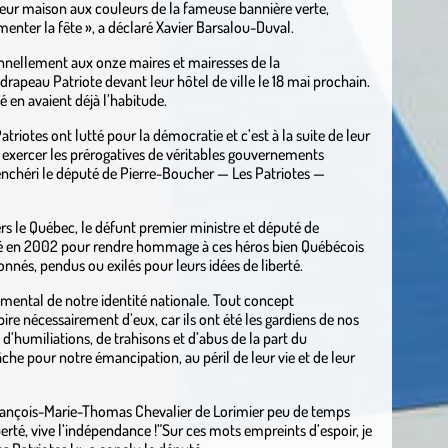
leur maison aux couleurs de la fameuse bannière verte,
menter la fête », a déclaré Xavier Barsalou-Duval.
rsonnellement aux onze maires et mairesses de la
 drapeau Patriote devant leur hôtel de ville le 18 mai prochain.
 en avaient déjà l’habitude.
triotes ont lutté pour la démocratie et c’est à la suite de leur
i exercer les prérogatives de véritables gouvernements
renchéri le député de Pierre-Boucher — Les Patriotes —
 le Québec, le défunt premier ministre et député de
érié en 2002 pour rendre hommage à ces héros bien Québécois
onnés, pendus ou exilés pour leurs idées de liberté.
mental de notre identité nationale. Tout concept
e nécessairement d’eux, car ils ont été les gardiens de nos
, d’humiliations, de trahisons et d’abus de la part du
che pour notre émancipation, au péril de leur vie et de leur
rançois-Marie-Thomas Chevalier de Lorimier peu de temps
iberté, vive l’indépendance !”Sur ces mots empreints d’espoir, je