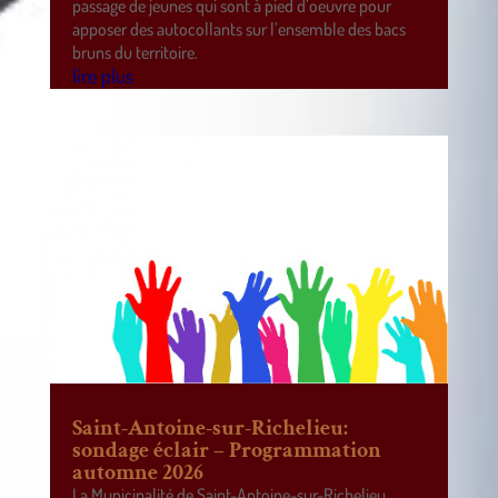
passage de jeunes qui sont à pied d’oeuvre pour
apposer des autocollants sur l’ensemble des bacs
bruns du territoire.
lire plus
Saint-Antoine-sur-Richelieu:
sondage éclair – Programmation
automne 2026
La Municipalité de Saint-Antoine-sur-Richelieu