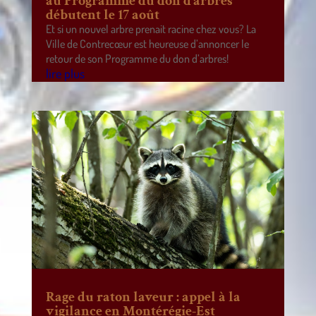
au Programme du don d’arbres
débutent le 17 août
Et si un nouvel arbre prenait racine chez vous? La
Ville de Contrecœur est heureuse d’annoncer le
retour de son Programme du don d’arbres!
lire plus
Rage du raton laveur : appel à la
vigilance en Montérégie-Est