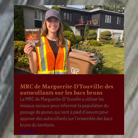
MRC de Marguerite-D’Youville: des
autocollants sur les bacs bruns
La MRC de Marguerite-D’Youville a utiliser les
réseaux sociaux pour informer la population du
passage de jeunes qui sont à pied d’oeuvre pour
apposer des autocollants sur l’ensemble des bacs
bruns du territoire.
lire plus