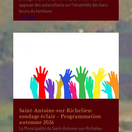
apposer des autocollants sur l’ensemble des bacs
bruns du territoire.
lire plus
Saint-Antoine-sur-Richelieu:
sondage éclair – Programmation
automne 2026
La Municipalité de Saint-Antoine-sur-Richelieu