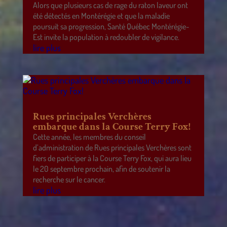
Alors que plusieurs cas de rage du raton laveur ont
été détectés en Montérégie et que la maladie
poursuit sa progression, Santé Québec Montérégie-
Est invite la population à redoubler de vigilance.
lire plus
Rues principales Verchères
embarque dans la Course Terry Fox!
Cette année, les membres du conseil
d’administration de Rues principales Verchères sont
fiers de participer à la Course Terry Fox, qui aura lieu
le 20 septembre prochain, afin de soutenir la
recherche sur le cancer.
lire plus