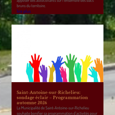
apposer des autocollants sur l’ensemble des bacs
bruns du territoire.
lire plus
Saint-Antoine-sur-Richelieu:
sondage éclair – Programmation
automne 2026
La Municipalité de Saint-Antoine-sur-Richelieu
souhaite bonifier sa programmation d’activités pour