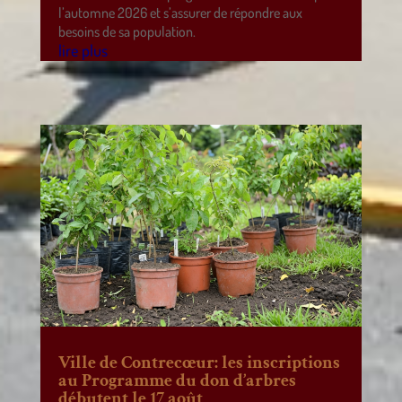
l’automne 2026 et s’assurer de répondre aux
besoins de sa population.
lire plus
Ville de Contrecœur: les inscriptions
au Programme du don d’arbres
débutent le 17 août