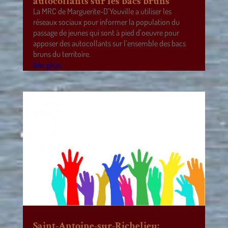
autocollants sur les bacs bruns
La MRC de Marguerite-D’Youville a utiliser les
réseaux sociaux pour informer la population du
passage de jeunes qui sont à pied d’oeuvre pour
apposer des autocollants sur l’ensemble des bacs
bruns du territoire.
lire plus
Saint-Antoine-sur-Richelieu: