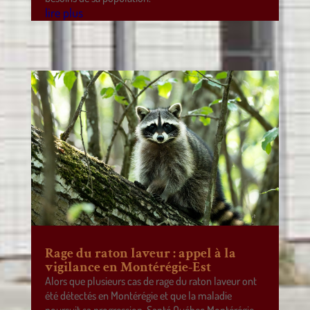
lire plus
Rage du raton laveur : appel à la
vigilance en Montérégie-Est
Alors que plusieurs cas de rage du raton laveur ont
été détectés en Montérégie et que la maladie
poursuit sa progression, Santé Québec Montérégie-