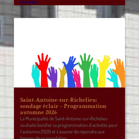
lire plus
Saint-Antoine-sur-Richelieu:
sondage éclair – Programmation
automne 2026
La Municipalité de Saint-Antoine-sur-Richelieu
souhaite bonifier sa programmation d’activités pour
l’automne 2026 et s’assurer de répondre aux
besoins de sa population.