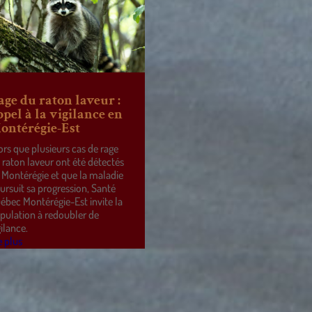
age du raton laveur :
ppel à la vigilance en
ontérégie-Est
ors que plusieurs cas de rage
 raton laveur ont été détectés
 Montérégie et que la maladie
ursuit sa progression, Santé
ébec Montérégie-Est invite la
pulation à redoubler de
gilance.
e plus