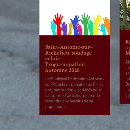
R
Saint-Antoine-sur-
a
Richelieu: sondage
M
éclair –
Al
Programmation
du
automne 2026
en
po
La Municipalité de Saint-Antoine-
Qu
sur-Richelieu souhaite bonifier sa
po
programmation d’activités pour
vi
l’automne 2026 et s’assurer de
lir
répondre aux besoins de sa
population.
lire plus