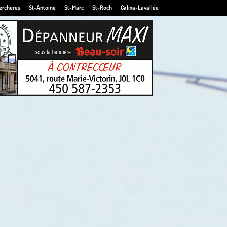
erchères
St-Antoine
St-Marc
St-Roch
Calixa-Lavallée