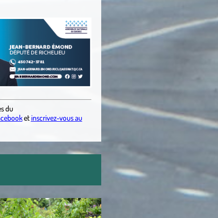
es
du
acebook
et
inscrivez-vous au