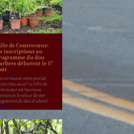
ille de Contrecœur:
es inscriptions au
rogramme du don
’arbres débutent le 17
oût
 si un nouvel arbre prenait
cine chez vous? La Ville de
ntrecœur est heureuse
annoncer le retour de son
ogramme du don d’arbres!
e plus