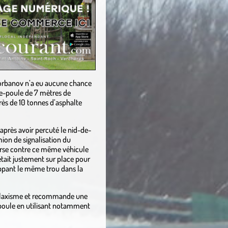
 Horbanov n’a eu aucune chance
de-poule de 7 mètres de
rès de 10 tonnes d’asphalte
près avoir percuté le nid-de-
mion de signalisation du
rse contre ce même véhicule
était justement sur place pour
rappant le même trou dans la
n laxisme et recommande une
poule en utilisant notamment