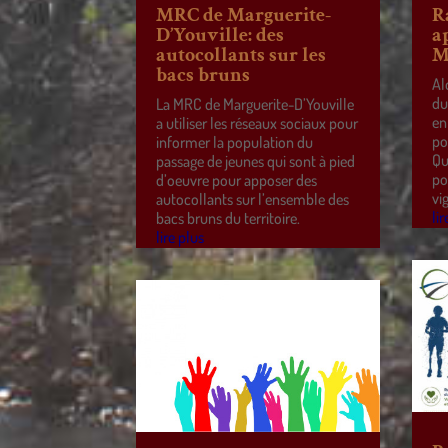
MRC de Marguerite-
R
D’Youville: des
a
autocollants sur les
M
bacs bruns
Al
du
La MRC de Marguerite-D’Youville
en
a utiliser les réseaux sociaux pour
po
informer la population du
Qu
passage de jeunes qui sont à pied
po
d’oeuvre pour apposer des
vi
autocollants sur l’ensemble des
lir
bacs bruns du territoire.
lire plus