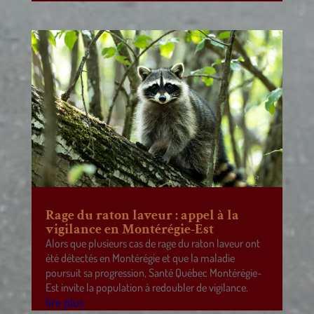
Rage du raton laveur : appel à la
vigilance en Montérégie-Est
Alors que plusieurs cas de rage du raton laveur ont
été détectés en Montérégie et que la maladie
poursuit sa progression, Santé Québec Montérégie-
Est invite la population à redoubler de vigilance.
lire plus