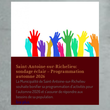
Saint-Antoine-sur-Richelieu:
sondage éclair – Programmation
automne 2026
La Municipalité de Saint-Antoine-sur-Richelieu
souhaite bonifier sa programmation d’activités pour
l’automne 2026 et s’assurer de répondre aux
besoins de sa population.
lire plus