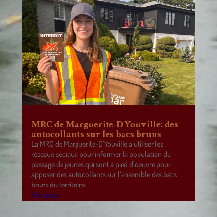
MRC de Marguerite-D’Youville: des
autocollants sur les bacs bruns
La MRC de Marguerite-D’Youville a utiliser les
réseaux sociaux pour informer la population du
passage de jeunes qui sont à pied d’oeuvre pour
apposer des autocollants sur l’ensemble des bacs
bruns du territoire.
lire plus