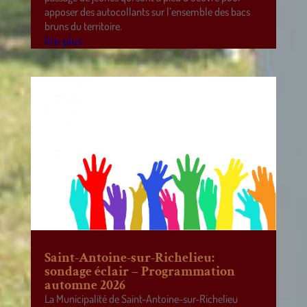
apposer des autocollants sur l’ensemble des bacs
bruns du territoire.
lire plus
Saint-Antoine-sur-Richelieu:
sondage éclair – Programmation
automne 2026
La Municipalité de Saint-Antoine-sur-Richelieu