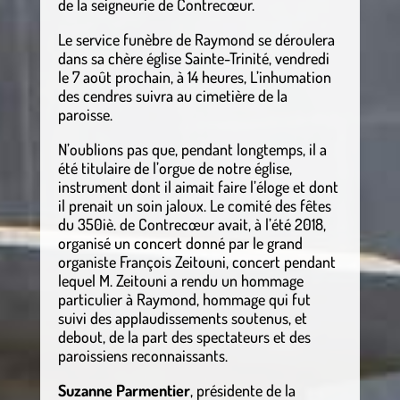
de la seigneurie de Contrecœur.
Le service funèbre de Raymond se déroulera
dans sa chère église Sainte-Trinité, vendredi
le 7 août prochain, à 14 heures, L’inhumation
des cendres suivra au cimetière de la
paroisse.
N’oublions pas que, pendant longtemps, il a
été titulaire de l’orgue de notre église,
instrument dont il aimait faire l’éloge et dont
il prenait un soin jaloux. Le comité des fêtes
du 350iè. de Contrecœur avait, à l’été 2018,
organisé un concert donné par le grand
organiste François Zeitouni, concert pendant
lequel M. Zeitouni a rendu un hommage
particulier à Raymond, hommage qui fut
suivi des applaudissements soutenus, et
debout, de la part des spectateurs et des
paroissiens reconnaissants.
Suzanne Parmentier
, présidente de la