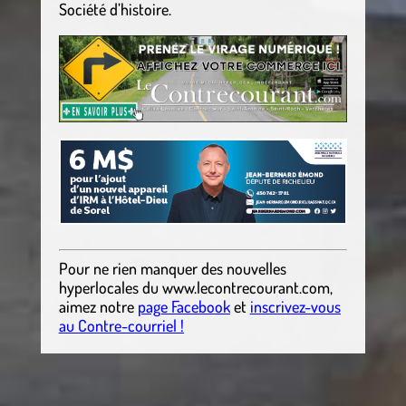
Société d’histoire.
Pour ne rien manquer des nouvelles
hyperlocales
du
www.lecontrecourant.com
,
aimez notre
page Facebook
et
inscrivez-vous
au Contre-courriel !