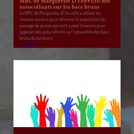
MRC de Marguerite-D’Youville: des
autocollants sur les bacs bruns
La MRC de Marguerite-D’Youville a utiliser les
réseaux sociaux pour informer la population du
passage de jeunes qui sont à pied d’oeuvre pour
apposer des autocollants sur l’ensemble des bacs
bruns du territoire.
lire plus