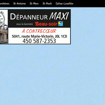
erchères
St-Antoine
St-Marc
St-Roch
Calixa-Lavallée