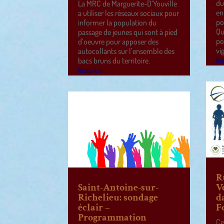
du
La MRC de Marguerite-D’Youville
en
a utiliser les réseaux sociaux pour
po
informer la population du
Qu
passage de jeunes qui sont à pied
po
d’oeuvre pour apposer des
vi
autocollants sur l’ensemble des
lir
bacs bruns du territoire.
lire plus
R
Saint-Antoine-sur-
V
Richelieu: sondage
d
éclair –
F
Programmation
Ce