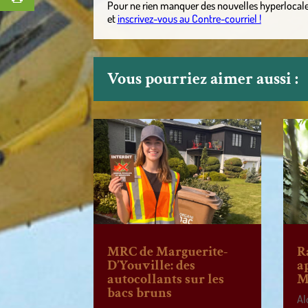
Pour ne rien manquer des nouvelles hyperlocal
et
inscrivez-vous au Contre-courriel !
Vous pourriez aimer aussi :
MRC de Marguerite-
R
D’Youville: des
a
autocollants sur les
M
bacs bruns
Al