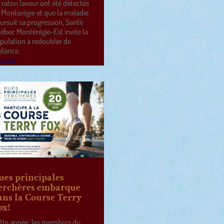
 raton laveur ont été détectés
 Montérégie et que la maladie
ursuit sa progression, Santé
ébec Montérégie-Est invite la
pulation à redoubler de
gilance.
e plus
ues principales
erchères embarque
ans la Course Terry
ox!
tte année, les membres du