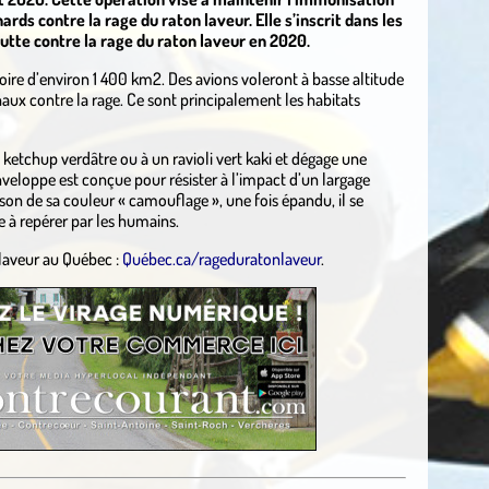
rds contre la rage du raton laveur. Elle s’inscrit dans les
tte contre la rage du raton laveur en 2020.
toire d’environ 1 400 km2. Des avions voleront à basse altitude
aux contre la rage. Ce sont principalement les habitats
 ketchup verdâtre ou à un ravioli vert kaki et dégage une
nveloppe est conçue pour résister à l’impact d’un largage
son de sa couleur « camouflage », une fois épandu, il se
e à repérer par les humains.
 laveur au Québec :
Québec.ca/rageduratonlaveur
.