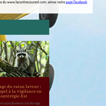
es
du
www.lecontrecourant.com
,
aimez notre
page Facebook
age du raton laveur :
ppel à la vigilance en
ontérégie-Est
ors que plusieurs cas de rage