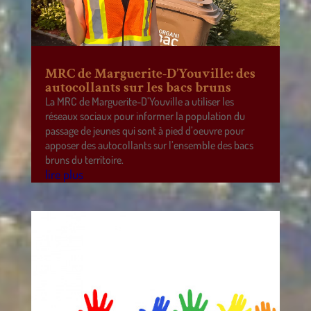
MRC de Marguerite-D’Youville: des
autocollants sur les bacs bruns
La MRC de Marguerite-D’Youville a utiliser les
réseaux sociaux pour informer la population du
passage de jeunes qui sont à pied d’oeuvre pour
apposer des autocollants sur l’ensemble des bacs
bruns du territoire.
lire plus