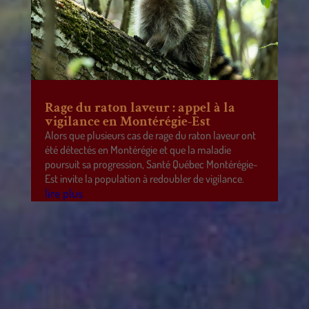
Rage du raton laveur : appel à la
vigilance en Montérégie-Est
Alors que plusieurs cas de rage du raton laveur ont
été détectés en Montérégie et que la maladie
poursuit sa progression, Santé Québec Montérégie-
Est invite la population à redoubler de vigilance.
lire plus