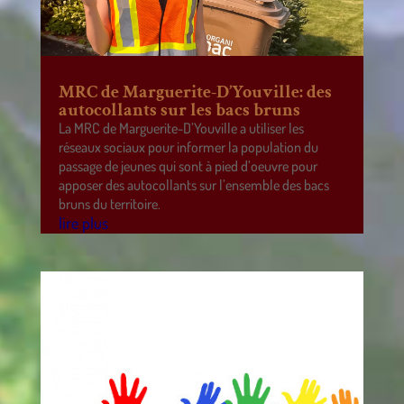
MRC de Marguerite-D’Youville: des
autocollants sur les bacs bruns
La MRC de Marguerite-D’Youville a utiliser les
réseaux sociaux pour informer la population du
passage de jeunes qui sont à pied d’oeuvre pour
apposer des autocollants sur l’ensemble des bacs
bruns du territoire.
lire plus