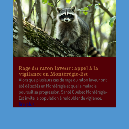
Rage du raton laveur : appel à la
vigilance en Montérégie-Est
Alors que plusieurs cas de rage du raton laveur ont
été détectés en Montérégie et que la maladie
poursuit sa progression, Santé Québec Montérégie-
Est invite la population à redoubler de vigilance.
lire plus