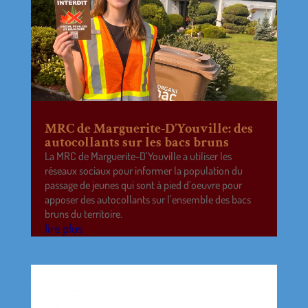
MRC de Marguerite-D’Youville: des
autocollants sur les bacs bruns
La MRC de Marguerite-D’Youville a utiliser les
réseaux sociaux pour informer la population du
passage de jeunes qui sont à pied d’oeuvre pour
apposer des autocollants sur l’ensemble des bacs
bruns du territoire.
lire plus