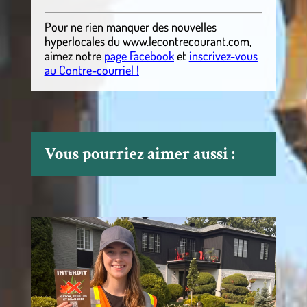
Pour ne rien manquer des nouvelles
hyperlocales
du
www.lecontrecourant.com
,
aimez notre
page Facebook
et
inscrivez-vous
au Contre-courriel !
Vous pourriez aimer aussi :