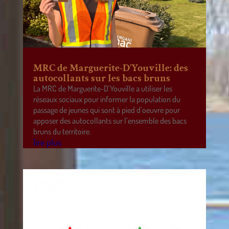
MRC de Marguerite-D’Youville: des
autocollants sur les bacs bruns
La MRC de Marguerite-D’Youville a utiliser les
réseaux sociaux pour informer la population du
passage de jeunes qui sont à pied d’oeuvre pour
apposer des autocollants sur l’ensemble des bacs
bruns du territoire.
lire plus