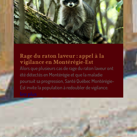
Rage du raton laveur : appel à la
vigilance en Montérégie-Est
Alors que plusieurs cas de rage du raton laveur ont
été détectés en Montérégie et que la maladie
poursuit sa progression, Santé Québec Montérégie-
Est invite la population à redoubler de vigilance.
lire plus