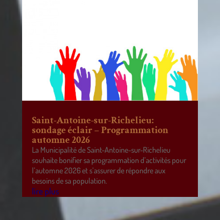
Saint-Antoine-sur-Richelieu:
sondage éclair – Programmation
automne 2026
La Municipalité de Saint-Antoine-sur-Richelieu
souhaite bonifier sa programmation d’activités pour
l’automne 2026 et s’assurer de répondre aux
besoins de sa population.
lire plus