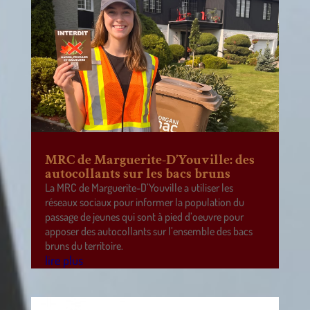
MRC de Marguerite-D’Youville: des
autocollants sur les bacs bruns
La MRC de Marguerite-D’Youville a utiliser les
réseaux sociaux pour informer la population du
passage de jeunes qui sont à pied d’oeuvre pour
apposer des autocollants sur l’ensemble des bacs
bruns du territoire.
lire plus