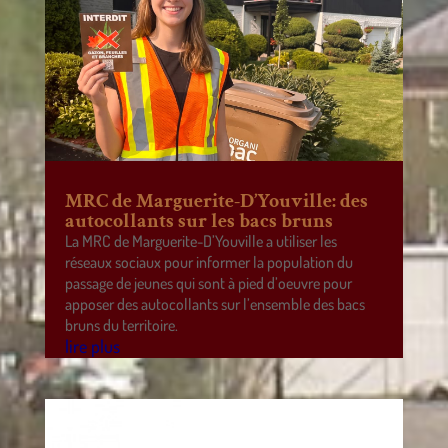
MRC de Marguerite-D’Youville: des
autocollants sur les bacs bruns
La MRC de Marguerite-D’Youville a utiliser les
réseaux sociaux pour informer la population du
passage de jeunes qui sont à pied d’oeuvre pour
apposer des autocollants sur l’ensemble des bacs
bruns du territoire.
lire plus