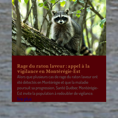
Rage du raton laveur : appel à la
vigilance en Montérégie-Est
Alors que plusieurs cas de rage du raton laveur ont
été détectés en Montérégie et que la maladie
poursuit sa progression, Santé Québec Montérégie-
Est invite la population à redoubler de vigilance.
lire plus