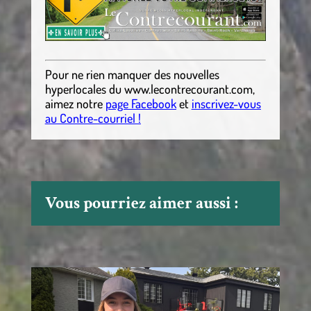
Pour ne rien manquer des nouvelles
hyperlocales
du
www.lecontrecourant.com
,
aimez notre
page Facebook
et
inscrivez-vous
au Contre-courriel !
Vous pourriez aimer aussi :