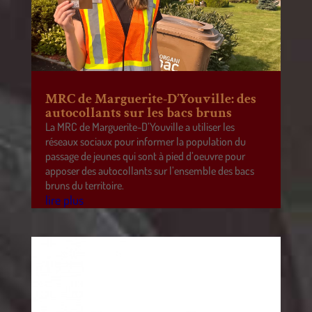
MRC de Marguerite-D’Youville: des
autocollants sur les bacs bruns
La MRC de Marguerite-D’Youville a utiliser les
réseaux sociaux pour informer la population du
passage de jeunes qui sont à pied d’oeuvre pour
apposer des autocollants sur l’ensemble des bacs
bruns du territoire.
lire plus