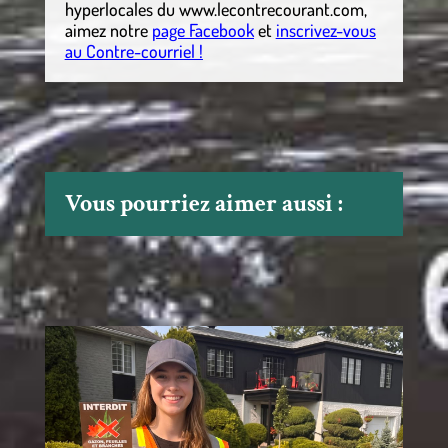
hyperlocales
du
www.lecontrecourant.com
,
aimez notre
page Facebook
et
inscrivez-vous
au Contre-courriel !
Vous pourriez aimer aussi :