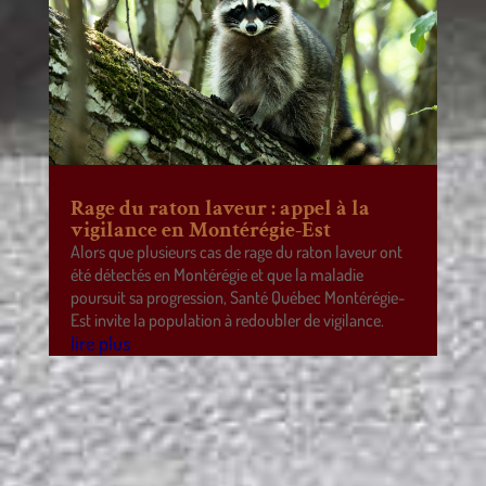
Rage du raton laveur : appel à la
vigilance en Montérégie-Est
Alors que plusieurs cas de rage du raton laveur ont
été détectés en Montérégie et que la maladie
poursuit sa progression, Santé Québec Montérégie-
Est invite la population à redoubler de vigilance.
lire plus