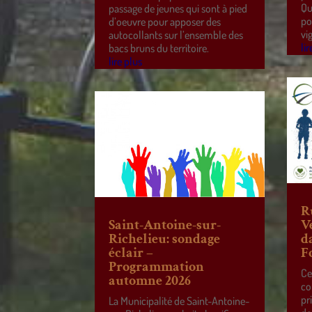
Qu
passage de jeunes qui sont à pied
po
d’oeuvre pour apposer des
vi
autocollants sur l’ensemble des
lir
bacs bruns du territoire.
lire plus
R
Saint-Antoine-sur-
V
Richelieu: sondage
d
éclair –
F
Programmation
Ce
automne 2026
co
pr
La Municipalité de Saint-Antoine-