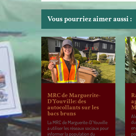
Vous pourriez aimer aussi :
MRC de Marguerite-
R
D’Youville: des
a
autocollants sur les
M
bacs bruns
Al
du
La MRC de Marguerite-D’Youville
en
a utiliser les réseaux sociaux pour
po
informer la population du