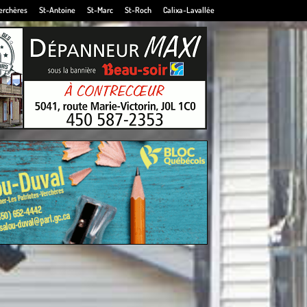
erchères
St-Antoine
St-Marc
St-Roch
Calixa-Lavallée