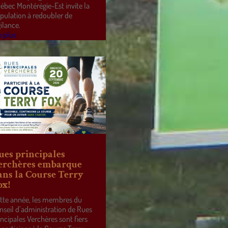
ébec Montérégie-Est invite la
pulation à redoubler de
gilance.
e plus
ues principales
erchères embarque
ans la Course Terry
ox!
tte année, les membres du
nseil d’administration de Rues
incipales Verchères sont fiers