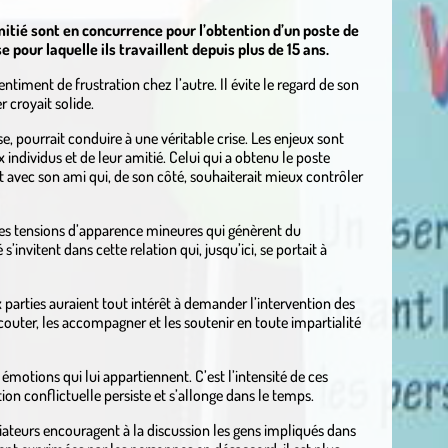
amitié sont en concurrence pour l’obtention d’un poste de
 pour laquelle ils travaillent depuis plus de 15 ans.
sentiment de frustration chez l’autre. Il évite le regard de son
 croyait solide.
se, pourrait conduire à une véritable crise. Les enjeux sont
 individus et de leur amitié. Celui qui a obtenu le poste
 avec son ami qui, de son côté, souhaiterait mieux contrôler
des tensions d’apparence mineures qui génèrent du
’invitent dans cette relation qui, jusqu’ici, se portait à
x parties auraient tout intérêt à demander l’intervention des
couter, les accompagner et les soutenir en toute impartialité
émotions qui lui appartiennent. C’est l’intensité de ces
on conflictuelle persiste et s’allonge dans le temps.
iateurs encouragent à la discussion les gens impliqués dans