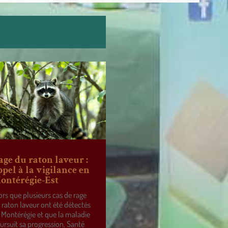
age du raton laveur :
ppel à la vigilance en
ontérégie-Est
ors que plusieurs cas de rage
 raton laveur ont été détectés
 Montérégie et que la maladie
ursuit sa progression, Santé