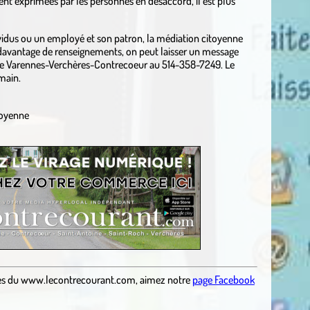
ent exprimées par les personnes en désaccord, il est plus
ividus ou un employé et son patron, la médiation citoyenne
r davantage de renseignements, on peut laisser un message
 de Varennes-Verchères-Contrecoeur au 514-358-7249. Le
main.
toyenne
es
du
www.lecontrecourant.com
,
aimez notre
page Facebook