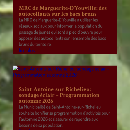
MRC de Marguerite-D’Youville: des
autocollants sur les bacs bruns
La MRC de Marguerite-D’Youville a utiliser les
réseaux sociaux pour informer la population du
passage de jeunes qui sont à pied d’oeuvre pour
apposer des autocollants sur l’ensemble des bacs
bruns du territoire.
lire plus
Saint-Antoine-sur-Richelieu:
sondage éclair – Programmation
automne 2026
La Municipalité de Saint-Antoine-sur-Richelieu
souhaite bonifier sa programmation d’activités pour
l’automne 2026 et s’assurer de répondre aux
besoins de sa population.