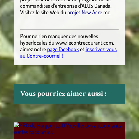
commandites d’entreprise d’ALUS Canada.
Visitez le site Web du
projet New Acre
mc.
Pour ne rien manquer des nouvelles
hyperlocales
du
www.lecontrecourant.com
,
aimez notre
page Facebook
et
inscrivez-vous
au Contre-courriel !
Vous pourriez aimer aussi :