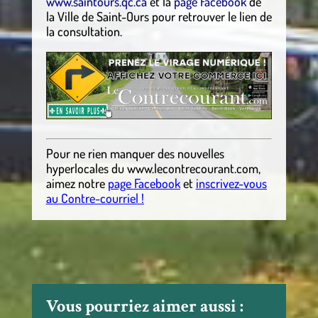
www.saintours.qc.ca
et la
page Facebook
de
la Ville de Saint-Ours pour retrouver le lien de
la consultation.
Pour ne rien manquer des nouvelles
hyperlocales
du
www.lecontrecourant.com
,
aimez notre
page Facebook
et
inscrivez-vous
au Contre-courriel !
Vous pourriez aimer aussi :