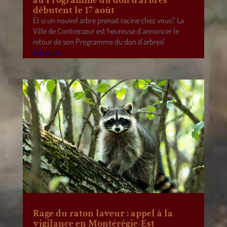
au Programme du don d’arbres
débutent le 17 août
Et si un nouvel arbre prenait racine chez vous? La
Ville de Contrecœur est heureuse d’annoncer le
retour de son Programme du don d’arbres!
lire plus
Rage du raton laveur : appel à la
vigilance en Montérégie-Est