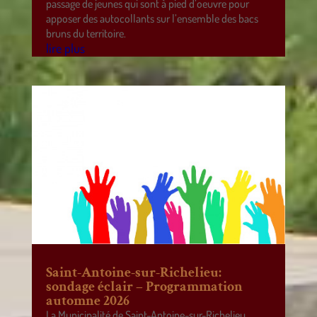
passage de jeunes qui sont à pied d’oeuvre pour
apposer des autocollants sur l’ensemble des bacs
bruns du territoire.
lire plus
Saint-Antoine-sur-Richelieu:
sondage éclair – Programmation
automne 2026
La Municipalité de Saint-Antoine-sur-Richelieu