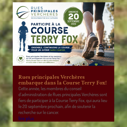
Rues principales Verchères
embarque dans la Course Terry Fox!
Cette année, les membres du conseil
d’administration de Rues principales Verchères sont
fiers de participer à la Course Terry Fox, qui aura lieu
le 20 septembre prochain, afin de soutenir la
recherche sur le cancer.
lire plus