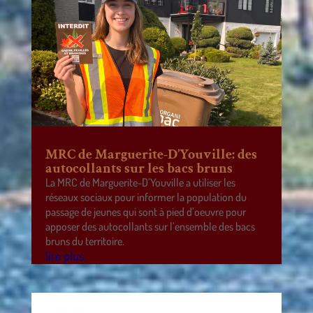
MRC de Marguerite-D’Youville: des
autocollants sur les bacs bruns
La MRC de Marguerite-D’Youville a utiliser les
réseaux sociaux pour informer la population du
passage de jeunes qui sont à pied d’oeuvre pour
apposer des autocollants sur l’ensemble des bacs
bruns du territoire.
lire plus