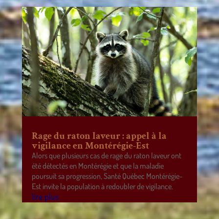
Rage du raton laveur : appel à la
vigilance en Montérégie-Est
Alors que plusieurs cas de rage du raton laveur ont
été détectés en Montérégie et que la maladie
poursuit sa progression, Santé Québec Montérégie-
Est invite la population à redoubler de vigilance.
lire plus