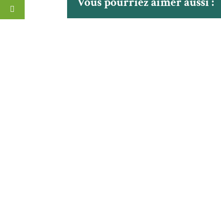
Vous pourriez aimer aussi :
La MRC de Marguerite-D’Youville
a utiliser les réseaux sociaux pour
informer la population du
Et
passage de jeunes qui sont à pied
ra
d’oeuvre pour apposer des
Co
autocollants sur l’ensemble des
d’
bacs bruns du territoire.
Pr