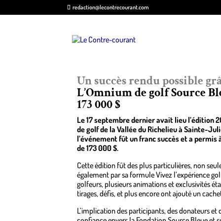
redaction@lecontrecourant.com
Un succès rendu possible grâ
L’Omnium de golf Source Bl
173 000 $
Le 17 septembre dernier avait lieu l’édition 
de golf de la Vallée du Richelieu à Sainte-Jul
l’événement fût un franc succès et a permis à
de 173 000 $.
Cette édition fût des plus particulières, non se
également par sa formule Vivez l’expérience golf à
golfeurs, plusieurs animations et exclusivités ét
tirages, défis, et plus encore ont ajouté un cache
L’implication des participants, des donateurs 
confiance envers la Fondation Source Bleue et s