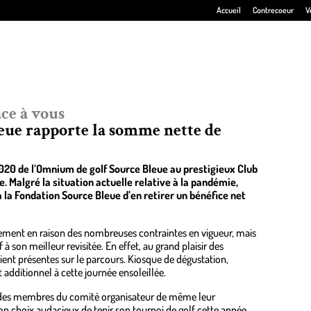
Accueil
Contrecoeur
V
ce à vous
eue rapporte la somme nette de
2020 de l’Omnium de golf Source Bleue au prestigieux Club
ie. Malgré la situation actuelle relative à la pandémie,
 la Fondation Source Bleue d’en retirer un bénéfice net
ulement en raison des nombreuses contraintes en vigueur, mais
 son meilleur revisitée. En effet, au grand plaisir des
aient présentes sur le parcours. Kiosque de dégustation,
t additionnel à cette journée ensoleillée.
et des membres du comité organisateur de même leur
on choix audacieux de tenir son tournoi de golf cette année