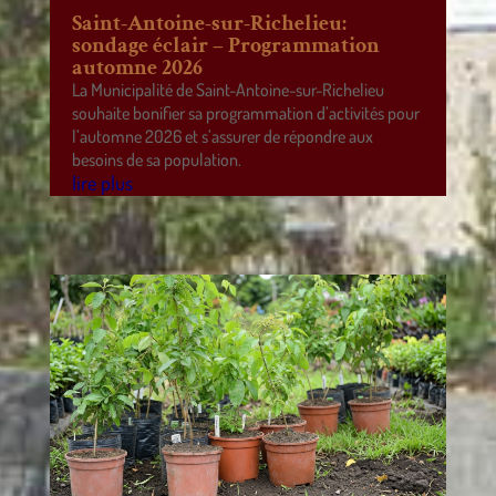
Saint-Antoine-sur-Richelieu:
sondage éclair – Programmation
automne 2026
La Municipalité de Saint-Antoine-sur-Richelieu
souhaite bonifier sa programmation d’activités pour
l’automne 2026 et s’assurer de répondre aux
besoins de sa population.
lire plus