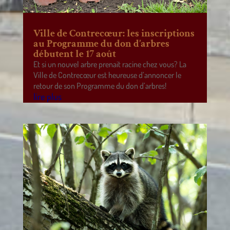
Ville de Contrecœur: les inscriptions
au Programme du don d’arbres
débutent le 17 août
Et si un nouvel arbre prenait racine chez vous? La
Ville de Contrecœur est heureuse d’annoncer le
retour de son Programme du don d’arbres!
lire plus