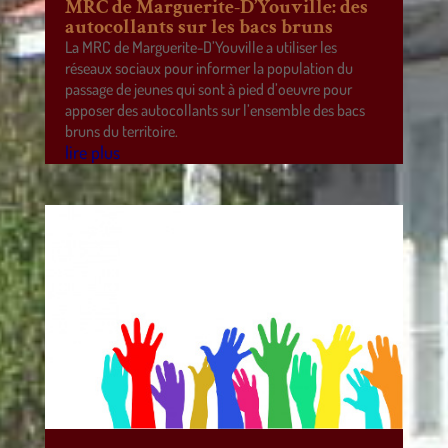
MRC de Marguerite-D’Youville: des
autocollants sur les bacs bruns
La MRC de Marguerite-D’Youville a utiliser les
réseaux sociaux pour informer la population du
passage de jeunes qui sont à pied d’oeuvre pour
apposer des autocollants sur l’ensemble des bacs
bruns du territoire.
lire plus