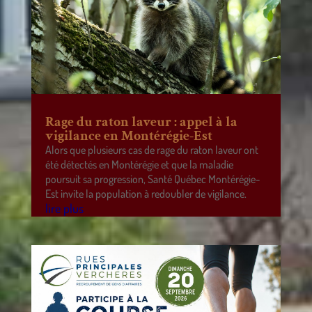
Rage du raton laveur : appel à la
vigilance en Montérégie-Est
Alors que plusieurs cas de rage du raton laveur ont
été détectés en Montérégie et que la maladie
poursuit sa progression, Santé Québec Montérégie-
Est invite la population à redoubler de vigilance.
lire plus