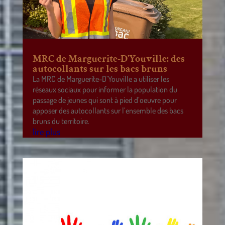
MRC de Marguerite-D’Youville: des
autocollants sur les bacs bruns
La MRC de Marguerite-D’Youville a utiliser les
réseaux sociaux pour informer la population du
passage de jeunes qui sont à pied d’oeuvre pour
apposer des autocollants sur l’ensemble des bacs
bruns du territoire.
lire plus