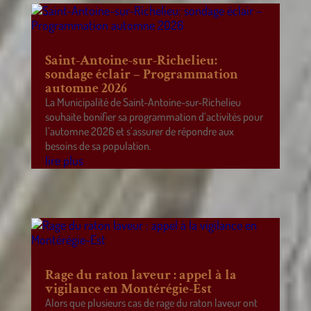
Saint-Antoine-sur-Richelieu:
sondage éclair – Programmation
automne 2026
La Municipalité de Saint-Antoine-sur-Richelieu
souhaite bonifier sa programmation d’activités pour
l’automne 2026 et s’assurer de répondre aux
besoins de sa population.
lire plus
Rage du raton laveur : appel à la
vigilance en Montérégie-Est
Alors que plusieurs cas de rage du raton laveur ont