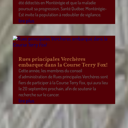
été détectés en Montérégie et que la maladie
poursuit sa progression, Santé Québec Montérégie-
Est invite la population à redoubler de vigilance.
lire plus
Rues principales Verchères
embarque dans la Course Terry Fox!
Cette année, les membres du conseil
d’administration de Rues principales Verchères sont
fiers de participer à la Course Terry Fox, qui aura lieu
le 20 septembre prochain, afin de soutenir la
recherche sur le cancer.
lire plus