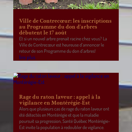
Ville de Contrecœur: les inscriptions
au Programme du don d’arbres
débutent le 17 août
Et si un nouvel arbre prenait racine chez vous? La
Ville de Contrecœur est heureuse d’annoncer le
retour de son Programme du don d’arbres!
lire plus
Rage du raton laveur : appel à la
vigilance en Montérégie-Est
Alors que plusieurs cas de rage du raton laveur ont
été détectés en Montérégie et que la maladie
poursuit sa progression, Santé Québec Montérégie-
Est invite la population à redoubler de vigilance.