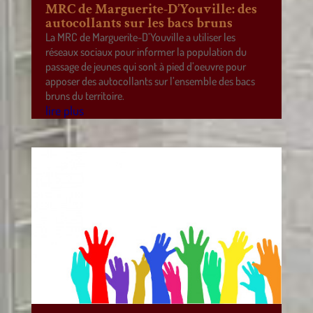
MRC de Marguerite-D’Youville: des
autocollants sur les bacs bruns
La MRC de Marguerite-D’Youville a utiliser les
réseaux sociaux pour informer la population du
passage de jeunes qui sont à pied d’oeuvre pour
apposer des autocollants sur l’ensemble des bacs
bruns du territoire.
lire plus