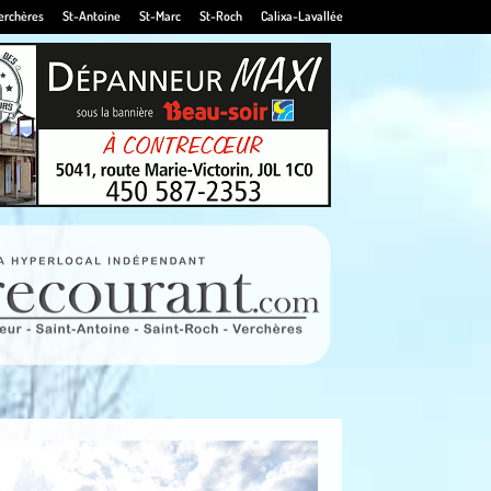
erchères
St-Antoine
St-Marc
St-Roch
Calixa-Lavallée