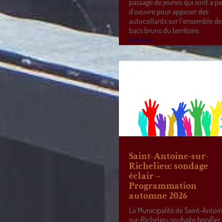
passage de jeunes qui sont à pi
d’oeuvre pour apposer des
autocollants sur l’ensemble de
bacs bruns du territoire.
lire plus
Saint-Antoine-sur-
Richelieu: sondage
éclair –
Programmation
automne 2026
La Municipalité de Saint-Antoi
sur-Richelieu souhaite bonifier