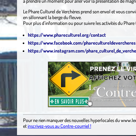
à prendre un moment pour aller voir la présentation de magnif
Le Phare Culturel de Verchères prend son envol et vous convi
en sillonnant la berge du fleuve.
Pour plus d’information ou pour suivre les activités du Phare 
https://www.phareculturel.org/contact
https://www.facebook.com/pharecultureldevercheres
https://www.instagram.com/phare_culturel_de_verch
Pour ne rien manquer des nouvelles hyperlocales
du
www.le
et
inscrivez-vous au Contre-courriel !