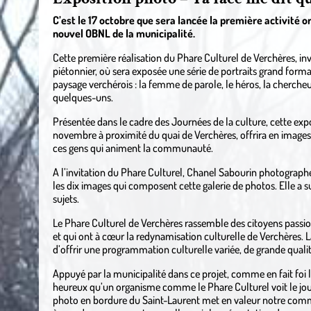
C’est le 17 octobre que sera lancée la première activité o
nouvel OBNL de la municipalité.
Cette première réalisation du Phare Culturel de Verchères, invit
piétonnier, où sera exposée une série de portraits grand forma
paysage verchérois : la femme de parole, le héros, la cherche
quelques-uns.
Présentée dans le cadre des Journées de la culture, cette expo
novembre à proximité du quai de Verchères, offrira en images 
ces gens qui animent la communauté.
A l’invitation du Phare Culturel, Chanel Sabourin photographe 
les dix images qui composent cette galerie de photos. Elle a s
sujets.
Le Phare Culturel de Verchères rassemble des citoyens passio
et qui ont à cœur la redynamisation culturelle de Verchères.
d’offrir une programmation culturelle variée, de grande qualité
Appuyé par la municipalité dans ce projet, comme en fait foi l
heureux qu’un organisme comme le Phare Culturel voit le jour
photo en bordure du Saint-Laurent met en valeur notre comm