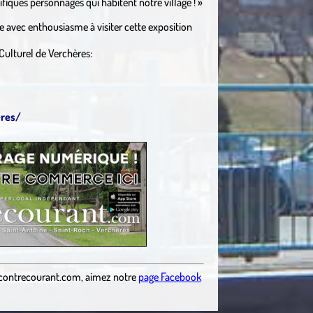
iques personnages qui habitent notre village ! »
e avec enthousiasme à visiter cette exposition
Culturel de Verchères:
eres/
contrecourant.com
,
aimez notre
page Facebook