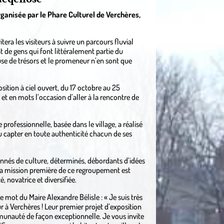
rganisée par le Phare Culturel de Verchères,
era les visiteurs à suivre un parcours fluvial
t de gens qui font littéralement partie du
use de trésors et le promeneur n’en sont que
sition à ciel ouvert, du 17 octobre au 25
et en mots l’occasion d’aller à la rencontre de
professionnelle, basée dans le village, a réalisé
u capter en toute authenticité chacun de ses
nnés de culture, déterminés, débordants d’idées
 La mission première de ce regroupement est
, novatrice et diversifiée.
e mot du Maire Alexandre Bélisle : « Je suis très
 à Verchères ! Leur premier projet d’exposition
unauté de façon exceptionnelle. Je vous invite