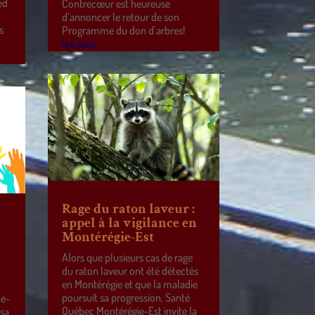
ed
Contrecœur est heureuse
d’annoncer le retour de son
s
Programme du don d’arbres!
lire plus
Rage du raton laveur :
appel à la vigilance en
Montérégie-Est
Alors que plusieurs cas de rage
du raton laveur ont été détectés
en Montérégie et que la maladie
poursuit sa progression, Santé
ne-
Québec Montérégie-Est invite la
 sa