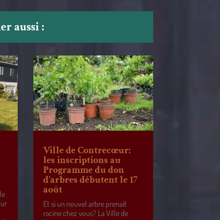
r aussi :
Ville de Contrecœur:
les inscriptions au
Programme du don
d’arbres débutent le 17
août
le
our
Et si un nouvel arbre prenait
racine chez vous? La Ville de