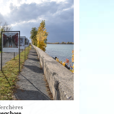
Verchères
ueqchose