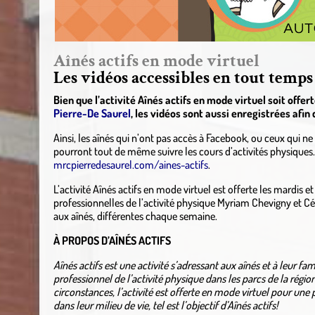
Aînés actifs en mode virtuel
Les vidéos accessibles en tout temps
Bien que l’activité Aînés actifs en mode virtuel soit offert
Pierre-De Saurel
, les vidéos sont aussi enregistrées afin
Ainsi, les aînés qui n’ont pas accès à Facebook, ou ceux qui n
pourront tout de même suivre les cours d’activités physiques. 
mrcpierredesaurel.com/aines-actifs
.
L’activité Aînés actifs en mode virtuel est offerte les mardis 
professionnelles de l’activité physique Myriam Chevigny et Cé
aux aînés, différentes chaque semaine.
À PROPOS D’AÎNÉS ACTIFS
Aînés actifs est une activité s’adressant aux aînés et à leur fa
professionnel de l’activité physique dans les parcs de la régi
circonstances, l’activité est offerte en mode virtuel pour une
dans leur milieu de vie, tel est l’objectif d’Aînés actifs!