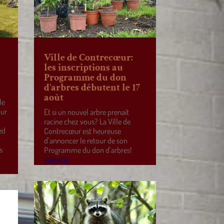
Ville de Contrecœur:
les inscriptions au
Programme du don
d’arbres débutent le 17
août
le
our
Et si un nouvel arbre prenait
racine chez vous? La Ville de
ed
Contrecœur est heureuse
d’annoncer le retour de son
s
Programme du don d’arbres!
lire plus