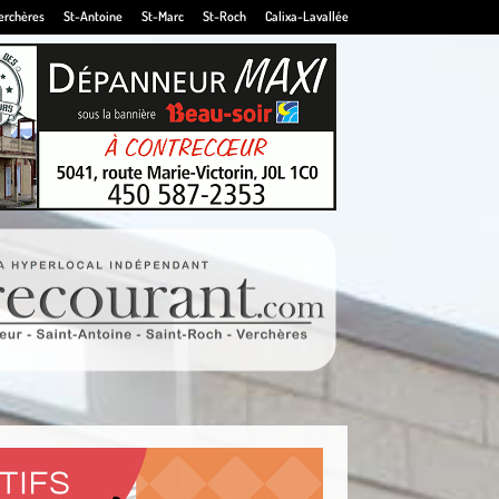
erchères
St-Antoine
St-Marc
St-Roch
Calixa-Lavallée