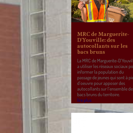
MRC de Marguerite-
D’Youville: des
autocollants sur les
bacs bruns
La MRC de Marguerite-D’Youvil
a utiliser les réseaux sociaux p
informer la population du
passage de jeunes qui sont à pi
d’oeuvre pour apposer des
autocollants sur l’ensemble de
bacs bruns du territoire.
lire plus