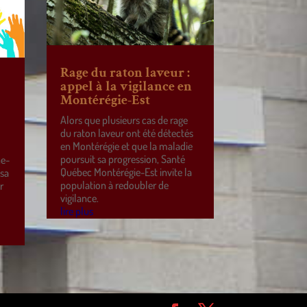
Rage du raton laveur :
appel à la vigilance en
Montérégie-Est
Alors que plusieurs cas de rage
du raton laveur ont été détectés
en Montérégie et que la maladie
poursuit sa progression, Santé
ne-
Québec Montérégie-Est invite la
 sa
population à redoubler de
r
vigilance.
e
lire plus