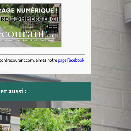
contrecourant.com
,
aimez notre
page Facebook
r aussi :