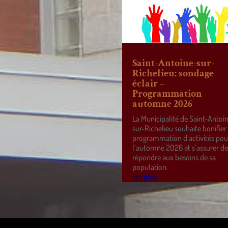
Saint-Antoine-sur-
Richelieu: sondage
éclair –
Programmation
automne 2026
La Municipalité de Saint-Antoi
sur-Richelieu souhaite bonifier
programmation d’activités pou
l’automne 2026 et s’assurer d
répondre aux besoins de sa
population.
lire plus