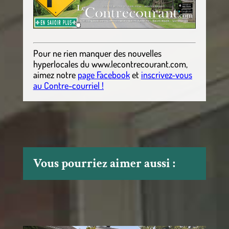
Pour ne rien manquer des nouvelles
hyperlocales
du
www.lecontrecourant.com
,
aimez notre
page Facebook
et
inscrivez-vous
au Contre-courriel !
Vous pourriez aimer aussi :