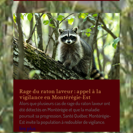
Rage du raton laveur : appel à la
vigilance en Montérégie-Est
Alors que plusieurs cas de rage du raton laveur ont
été détectés en Montérégie et que la maladie
poursuit sa progression, Santé Québec Montérégie-
Est invite la population à redoubler de vigilance.
lire plus