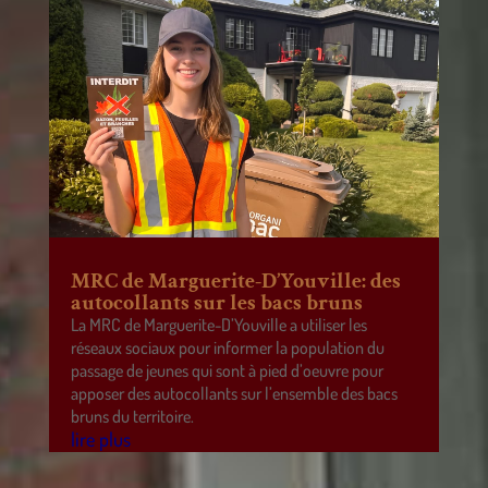
MRC de Marguerite-D’Youville: des
autocollants sur les bacs bruns
La MRC de Marguerite-D’Youville a utiliser les
réseaux sociaux pour informer la population du
passage de jeunes qui sont à pied d’oeuvre pour
apposer des autocollants sur l’ensemble des bacs
bruns du territoire.
lire plus