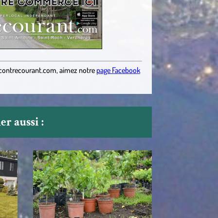
contrecourant.com
,
aimez notre
page Facebook
r aussi :