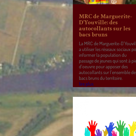
MRC de Marguerite-
D’Youville: des
autocollants sur les
bacs bruns
La MRC de Marguerite-D’Youvil
a utiliser les réseaux sociaux p
informer la population du
passage de jeunes qui sont à pi
d’oeuvre pour apposer des
autocollants sur l’ensemble de
bacs bruns du territoire.
lire plus