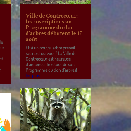
Ville de Contrecœur:
les inscriptions au
Programme du don
d’arbres débutent le 17
août
le
our
Et si un nouvel arbre prenait
racine chez vous? La Ville de
ed
Contrecœur est heureuse
d’annoncer le retour de son
s
Programme du don d’arbres!
lire plus