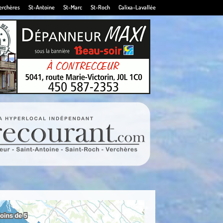
erchères
St-Antoine
St-Marc
St-Roch
Calixa-Lavallée