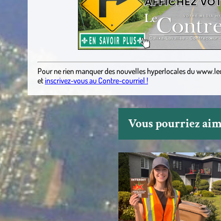
Pour ne rien manquer des nouvelles hyperlocales
du
www.le
et
inscrivez-vous au Contre-courriel !
Vous pourriez aime