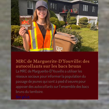
MRC de Marguerite-D’Youville: des
autocollants sur les bacs bruns
La MRC de Marguerite-D’Youville a utiliser les
réseaux sociaux pour informer la population du
passage de jeunes qui sont à pied d’oeuvre pour
apposer des autocollants sur l’ensemble des bacs
bruns du territoire.
lire plus