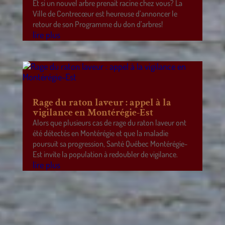
Et si un nouvel arbre prenait racine chez vous? La
Ville de Contrecœur est heureuse d’annoncer le
retour de son Programme du don d’arbres!
lire plus
Rage du raton laveur : appel à la
vigilance en Montérégie-Est
Alors que plusieurs cas de rage du raton laveur ont
été détectés en Montérégie et que la maladie
poursuit sa progression, Santé Québec Montérégie-
Est invite la population à redoubler de vigilance.
lire plus