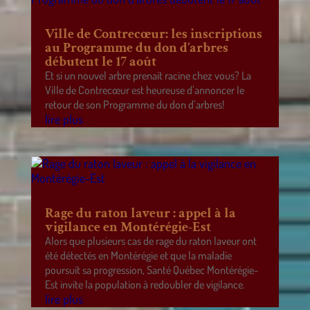
Ville de Contrecœur: les inscriptions
au Programme du don d’arbres
débutent le 17 août
Et si un nouvel arbre prenait racine chez vous? La
Ville de Contrecœur est heureuse d’annoncer le
retour de son Programme du don d’arbres!
lire plus
Rage du raton laveur : appel à la
vigilance en Montérégie-Est
Alors que plusieurs cas de rage du raton laveur ont
été détectés en Montérégie et que la maladie
poursuit sa progression, Santé Québec Montérégie-
Est invite la population à redoubler de vigilance.
lire plus