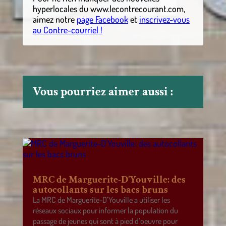
hyperlocales
du
www.lecontrecourant.com
,
aimez notre
page Facebook
et
inscrivez-vous
au Contre-courriel !
Vous pourriez aimer aussi :
MRC de Marguerite-D’Youville: des
autocollants sur les bacs bruns
La MRC de Marguerite-D’Youville a utiliser les
réseaux sociaux pour informer la population du
passage de jeunes qui sont à pied d’oeuvre pour