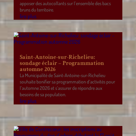
apposer des autocollants sur l’ensemble des bacs
bruns du territoire.
lire plus
Saint-Antoine-sur-Richelieu:
sondage éclair – Programmation
automne 2026
La Municipalité de Saint-Antoine-sur-Richelieu
souhaite bonifier sa programmation d’activités pour
l’automne 2026 et s’assurer de répondre aux
besoins de sa population.
lire plus